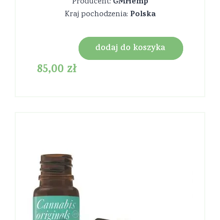
GMHemp
Producent:
Polska
Kraj pochodzenia:
dodaj do koszyka
85,00
zł