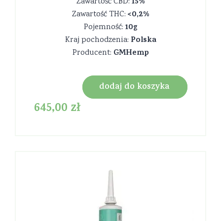
15%
Zawartość CBD:
<0,2%
Zawartość THC:
10g
Pojemność:
Polska
Kraj pochodzenia:
GMHemp
Producent:
dodaj do koszyka
645,00
zł