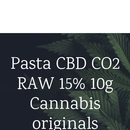
Home
Sklep internetowy
Blog
Pasta CBD CO2
Częste pytania
RAW 15% 10g
Kontakt
Cannabis
originals