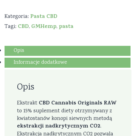
Cannabis
originals
Pasta CBD
Kategoria:
CBD
GMHemp
pasta
Tagi:
,
,
Opis
Informacje dodatkowe
Opis
CBD Cannabis Originals RAW
Ekstrakt
to 15% suplement diety otrzymywany z
kwiatostanów konopi siewnych metodą
ekstrakcji nadkrytycznym CO2
.
Ekstrakcja nadkrytycznym CO2 pozwala