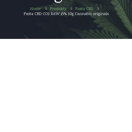
Home
Produkty
Pasta CBD
Pasta CBD CO2 RAW 15% 10g Cannabis originals