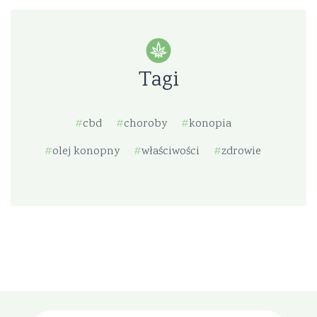
Tagi
cbd
choroby
konopia
olej konopny
właściwości
zdrowie