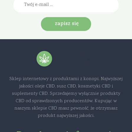
zapisz się
Sklep internetowy z produktami z konopi. Najwyższej
jakości oleje CBD, susz CBD, kosmetyki CBD i
suplementy CBD. Sprzedajemy wyłącznie produkty
CBD od sprawdzonych producentów. Kupując w
naszym sklepie CBD masz pewność, że otrzymasz
produkt najwyższej jakości.